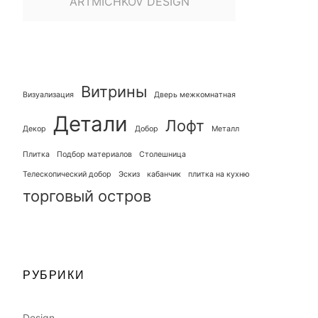
ARTMICHKOV DESIGN
Витрины
Визуализация
Дверь межкомнатная
Детали
Лофт
Декор
Добор
Металл
Плитка
Подбор материалов
Столешница
Телескопический добор
Эскиз
кабанчик
плитка на кухню
торговый остров
РУБРИКИ
Design