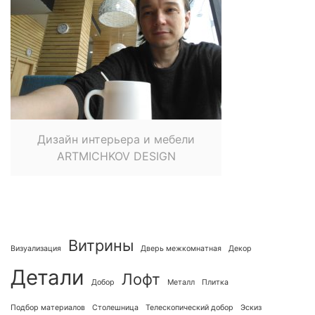
Дизайн интерьера и мебели
ARTMICHKOV DESIGN
Витрины
Визуализация
Дверь межкомнатная
Декор
Детали
Лофт
Добор
Металл
Плитка
Подбор материалов
Столешница
Телескопический добор
Эскиз