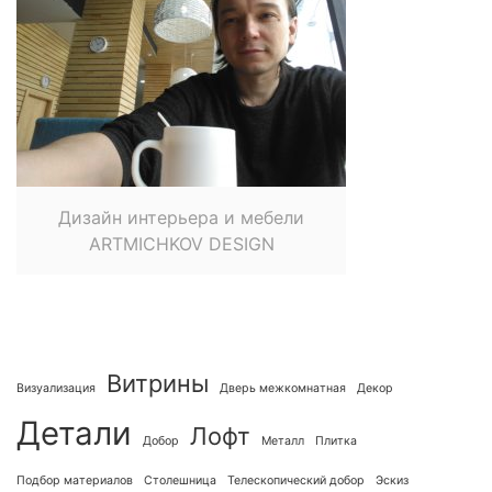
Дизайн интерьера и мебели
ARTMICHKOV DESIGN
Витрины
Визуализация
Дверь межкомнатная
Декор
Детали
Лофт
Добор
Металл
Плитка
Подбор материалов
Столешница
Телескопический добор
Эскиз