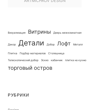
ARTMICHKOV DESIGN
Витрины
Визуализация
Дверь межкомнатная
Детали
Лофт
Декор
Добор
Металл
Плитка
Подбор материалов
Столешница
Телескопический добор
Эскиз
кабанчик
плитка на кухню
торговый остров
РУБРИКИ
Design