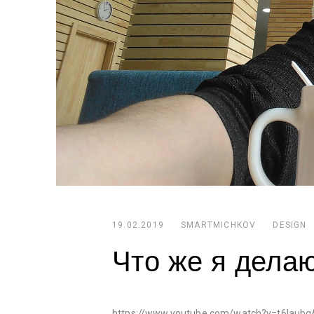
19.02.2019
SMARTMICHKOV
DESIGN
Что же я дела
https://www.youtube.com/watch?v=t6laub