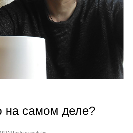
ю на самом деле?
qA0RA&feature=youtu.be