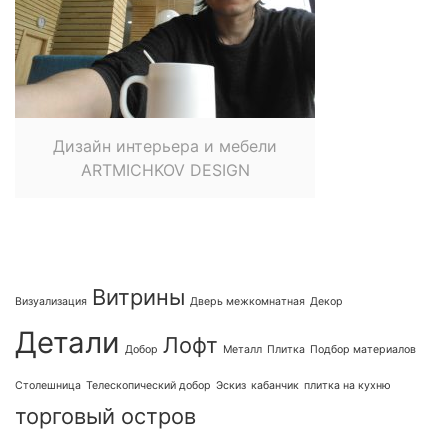
Дизайн интерьера и мебели
ARTMICHKOV DESIGN
Витрины
Визуализация
Дверь межкомнатная
Декор
Детали
Лофт
Добор
Металл
Плитка
Подбор материалов
Столешница
Телескопический добор
Эскиз
кабанчик
плитка на кухню
торговый остров