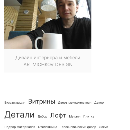
Дизайн интерьера и мебели
ARTMICHKOV DESIGN
Витрины
Визуализация
Дверь межкомнатная
Декор
Детали
Лофт
Добор
Металл
Плитка
Подбор материалов
Столешница
Телескопический добор
Эскиз