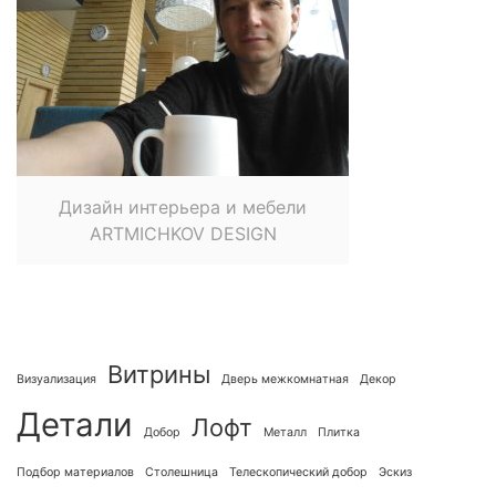
Дизайн интерьера и мебели
ARTMICHKOV DESIGN
Витрины
Визуализация
Дверь межкомнатная
Декор
Детали
Лофт
Добор
Металл
Плитка
Подбор материалов
Столешница
Телескопический добор
Эскиз